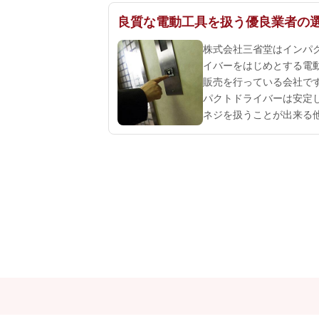
良質な電動工具を扱う優良業者の
株式会社三省堂はインパ
イバーをはじめとする電
販売を行っている会社で
パクトドライバーは安定
ネジを扱うことが出来る
の部品を取り換えること
として使うことも可能な
です。扱いが容易で汎用
利点がありますが、その
用頻度も高いことから安
ためには高品質の製品を
があります。三省堂が扱
パ...