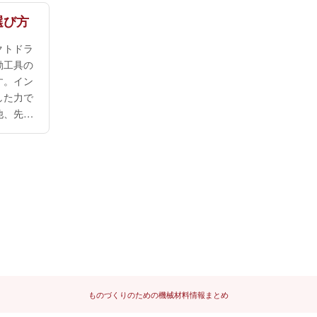
選び方
クトドラ
動工具の
す。イン
した力で
他、先端
でドリル
電動工具
性が高い
一方で利
全に使う
選ぶ必要
うイン
ものづくりのための機械材料情報まとめ