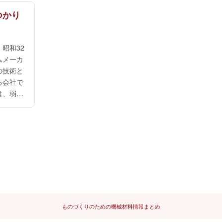
つかり
昭和32
ムメーカ
の技術と
る会社で
は、弱電
車、スポ
、農業な
ていま
ては、精
利用され
がなくて
から...
ものづくりのための機械材料情報まとめ