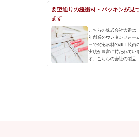
要望通りの緩衝材・パッキンが見
ます
こちらの株式会社大番は、
年創業のウレタンフォー
ーで発泡素材の加工技術
実績が豊富に持たれてい
す。こちらの会社の製品
空調、包材、建築、自動
ーツ、メディカル、衣料
ど様々な分野で利用され
す。サービスの特長とし
密機器や器具、工具用に
る緩衝材は、金型や図面
も現物から採寸を行い、1個