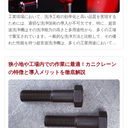
工業現場において、洗浄工程の効率化と高い品質を実現する
ためには、適切な洗浄技術の導入が不可欠です。特に、超音
波洗浄機はその洗浄能力の高さと多用途性から、多くの工場
で重宝されています。一般的な洗浄方法と比較して、その優
れた性能を持つ超音波洗浄機は、多くの工業用途において信
頼性のある解決策として位置付けられています。超音波洗浄
機は、その名前の通り超音波の振動を利...
狭小地や工場内での作業に最適！カニクレーン
の特徴と導入メリットを徹底解説