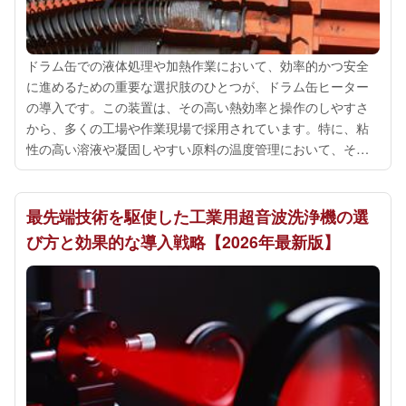
ドラム缶での液体処理や加熱作業において、効率的かつ安全
に進めるための重要な選択肢のひとつが、ドラム缶ヒーター
の導入です。この装置は、その高い熱効率と操作のしやすさ
から、多くの工場や作業現場で採用されています。特に、粘
性の高い溶液や凝固しやすい原料の温度管理において、その
効果は絶大です。まず、ドラム缶ヒーターの最大の特徴は、
ドラム缶の内側にぴったりとフィットす...
最先端技術を駆使した工業用超音波洗浄機の選
び方と効果的な導入戦略【2026年最新版】