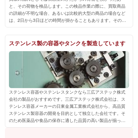
と、その荷物を検品します。この検品作業の際に、買取商品
の詳細が不明な場合、あるいは比較的大型の商品の場合など
は、2日から3日ほどの時間が掛かることもあります。その
後、依頼された商品の見積書を作成し、依頼主のかたに連絡
します。そして提示された査定額に依頼主...
ステンレス製の容器やタンクを製造しています
ステンレス容器やステンレスタンクなら三広アステック株式
会社の製品がおすすめです。三広アステック株式会社は、ス
テンレス容器メーカーの日東金属工業株式会社から、高品質
ステンレス製容器の開発を目的として独立した会社です。そ
のため医薬品や食品の保存に適した品質の高い製品が揃って
います。三広アステック株式会社が製造・販売しているの
は、底の深い鍋の形をした汎用容器、底の...